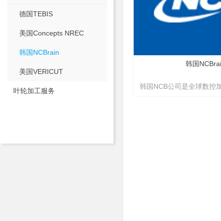
德国TEBIS
美国Concepts NREC
韩国NCBrain
韩国NCBrai
美国VERICUT
韩国NCB公司是全球数控
叶轮加工服务
NCbrain软件是韩国NC
明和奠基者，成功开发并
NC程序优化软件NCBrai
模具加工的智能型系统，
根据现在模具产业发展的
加工技术要求越来越高，
业在NC加工中的成本降
术的新的应用
必须要改革，要改革模具
高。
加工。