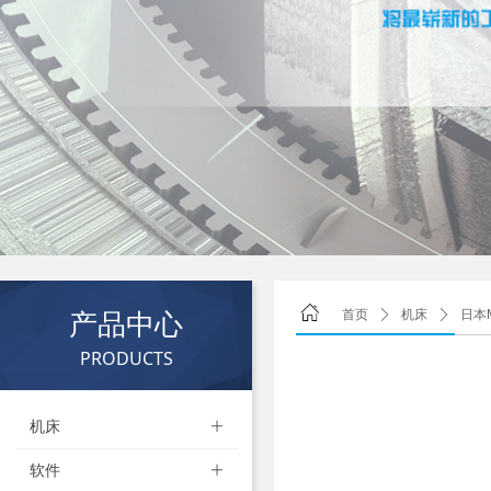
产品中心
首页
ꄲ
机床
ꄲ
日本M
PRODUCTS
机床
ꄶ
软件
ꄶ