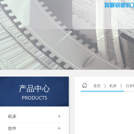
产品中心
首页
ꄲ
机床
ꄲ
日本M
PRODUCTS
机床
ꄶ
软件
ꄶ